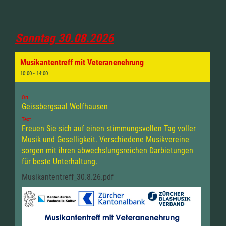
Sonntag 30.08.2026
Musikantentreff mit Veteranenehrung
10:00 - 14:00
Ort
Geissbergsaal Wolfhausen
Text
Freuen Sie sich auf einen stimmungsvollen Tag voller
Musik und Geselligkeit. Verschiedene Musikvereine
sorgen mit ihren abwechslungsreichen Darbietungen
für beste Unterhaltung.
Musikantentreff_30.8.26.pdf